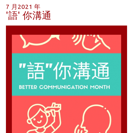
7 月2021 年
'語' 你溝通