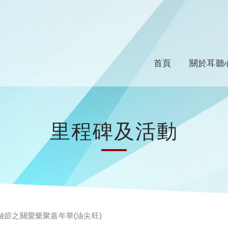
首頁
關於耳聽
里程碑及活動
融節之關愛樂聚嘉年華(油尖旺)