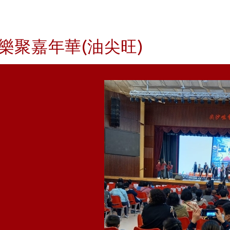
樂聚嘉年華(油尖旺)